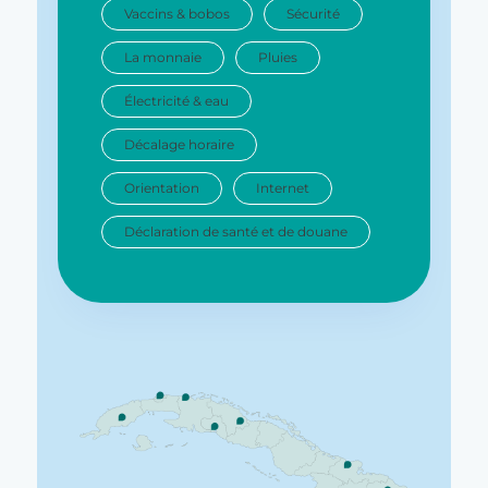
Vaccins & bobos
Sécurité
La monnaie
Pluies
Électricité & eau
Décalage horaire
Orientation
Internet
Déclaration de santé et de douane